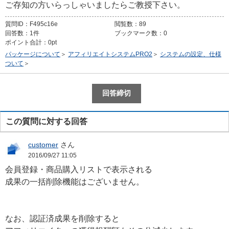
ご存知の方いらっしゃいましたらご教授下さい。
質問ID：
F495c16e
閲覧数：
89
回答数：
1件
ブックマーク数：
0
ポイント合計：
0pt
パッケージについて
＞
アフィリエイトシステムPRO2
＞
システムの設定、仕様
ついて
＞
この質問に対する回答
customer
さん
2016/09/27 11:05
会員登録・商品購入リストで表示される
成果の一括削除機能はございません。
なお、認証済成果を削除すると