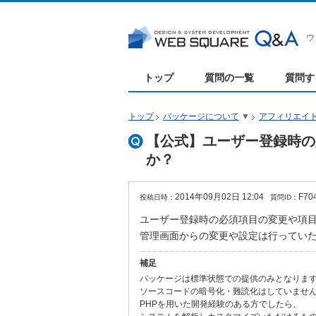
ウ
トップ
質問の一覧
質問す
トップ
パッケージについて
▼
アフィリエイト
【公式】ユーザー登録時の
か？
2014年09月02日 12:04
F70
投稿日時：
質問ID：
ユーザー登録時の必須項目の変更や項
管理画面からの変更や設定は行ってい
補足
パッケージは標準状態での提供のみとなりま
ソースコードの暗号化・難読化はしていませ
PHPを用いた開発経験のある方でしたら、