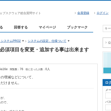
会員登録
ログイン
ェブスクウェア総合質問サイト
る
回答する
マイページ
ブックマーク
システムPRO2
▼
システムの設定、仕様ついて
▼
公
必須項目を変更・追加する事は出来ます
4a16e
76
0人
閲覧数：
役に立った人数：
目の増減などについて、
ロ
ただけません。
メ
すが、
パ
んので、