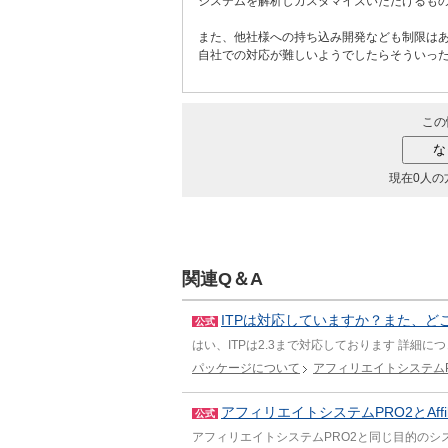
システムを解析しカスタマイズいただけるも
また、他社様への持ち込み開発なども制限は
自社での対応が難しいようでしたらそういっ
この
現在0人の
関連Q＆A
ITPは対応していますか？また、ど
公式
はい、ITPは2.3まで対応しております 詳細
パッケージについて
アフィリエイトシステムP
アフィリエイトシステムPRO2とAffi
公式
アフィリエイトシステムPRO2と同じ目的のシ