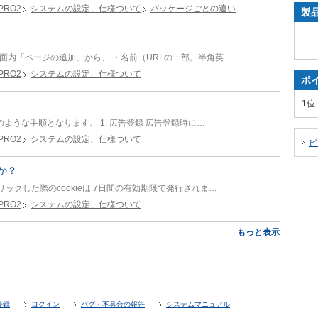
RO2
システムの設定、仕様ついて
パッケージごとの違い
製
面内「ページの追加」から、 ・名前（URLの一部。半角英…
RO2
システムの設定、仕様ついて
ポ
1位
ような手順となります。 1. 広告登録 広告登録時に…
RO2
システムの設定、仕様ついて
ビ
すか？
クした際のcookieは 7日間の有効期限で発行されま…
RO2
システムの設定、仕様ついて
もっと表示
登録
ログイン
バグ・不具合の報告
システムマニュアル