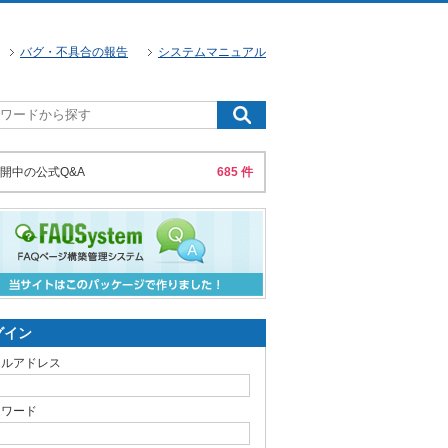
バグ・不具合の報告
システムマニュアル
開中の公式Q&A
685 件
グイン
ールアドレス
スワード