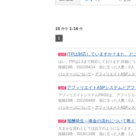
16
1-16
件中
件
1
ITPは対応していますか？また、ど
公式
はい、ITPは2.3まで対応しております 詳細
投稿日時：
2022/04/14
役に立った人数：
0人
パッケージについて
アフィリエイトASPシス
アフィリエイトASPシステムとアフ
公式
アフィリエイトシステムPRO2は、 アフィリ
投稿日時：
2022/04/08
役に立った人数：
0人
パッケージについて
アフィリエイトASPシス
報酬発生～換金の流れについて教え
公式
大まかな流れとしては以下のようになります。 
投稿日時：
2016/12/08
役に立った人数：
2人