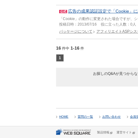
広告の成果認証設定で「Cookie
公式
「Cookie」の動作に変更された場合ですが、
投稿日時：
2013/07/16
役に立った人数：
0人
パッケージについて
アフィリエイトASPシス
16
1-16
件中
件
1
お探しのQ&Aが見つから
HOME
質問の一覧
お問い合わせ
会員
製品情報
運営サイト