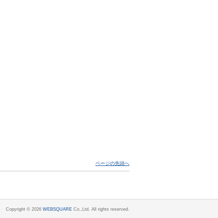
ページの先頭へ
Copyright ©
2026
WEBSQUARE
Co.,Ltd. All rights reserved.