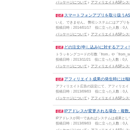
パッケージについて
アフィリエイトASPシス
スマートフォンアプリを取り扱うA
公式
いえ、できません。 弊社システムにはアプリを
投稿日時：
2014/01/17
役に立った人数：
0人
パッケージについて
アフィリエイトASPシス
どの注文(申し込み)に対するアフ
公式
トラッキングコードの引数「from」や「from
投稿日時：
2013/11/21
役に立った人数：
0人
パッケージについて
アフィリエイトASPシス
アフィリエイト成果の発生時には報
公式
アフィリエイト広告の設定にて、アフィリエイ
投稿日時：
2013/09/03
役に立った人数：
0人
パッケージについて
アフィリエイトASPシス
IPアドレスが変更される場合・複数
公式
IPアドレスが同一であればシステムは成果とし
投稿日時：
2013/09/03
役に立った人数：
0人