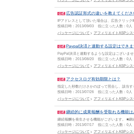
パッケージについて
アフィリエイトASPシス
広告認証形式の違いを教えてくださ
公式
IPアドレスとして頂いた場合は、広告クリック時
投稿日時：
2013/09/03
役に立った人数：
0人
パッケージについて
アフィリエイトASPシス
Paypal決済と連動する設定はでき
公式
PayPal決済と連動するような設定はござい
投稿日時：
2013/08/20
役に立った人数：
0人
パッケージについて
アフィリエイトASPシス
アクセスログ有効期限とは？
公式
指定した秒数だけさかのぼって照合し、該当す
投稿日時：
2013/07/26
役に立った人数：
0人
パッケージについて
アフィリエイトASPシス
継続的に成果報酬を受取れる機能は
公式
継続報酬を発生させる機能がございます。 ■継
投稿日時：
2013/07/17
役に立った人数：
0人
パッケージについて
アフィリエイトASPシス