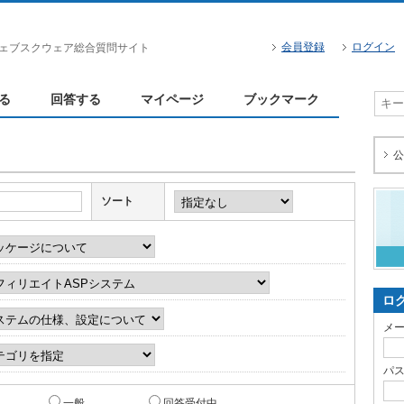
会員登録
ログイン
ェブスクウェア総合質問サイト
る
回答する
マイページ
ブックマーク
公
ソート
ロ
メ
パ
一般
回答受付中