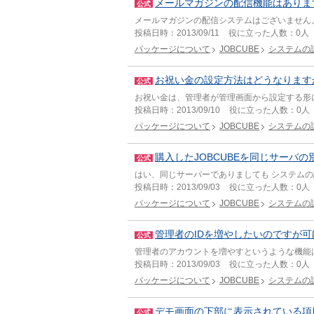
メールマガジンの配信機能はありま
公式
メールマガジンの配信システムはございません
投稿日時：
2013/09/11
役に立った人数：
0人
パッケージについて
JOBCUBE
システムの
お祝い金の設定方法はどうなります
公式
お祝い金は、管理者が管理画面から設定する形
投稿日時：
2013/09/10
役に立った人数：
0人
パッケージについて
JOBCUBE
システムの
購入したJOBCUBEを同じサーバ
公式
はい、同じサーバーでありましても システム
投稿日時：
2013/09/03
役に立った人数：
0人
パッケージについて
JOBCUBE
システムの
管理者のIDを増やしたいのですが
公式
管理者のアカウントを増やすというような機能
投稿日時：
2013/09/03
役に立った人数：
0人
パッケージについて
JOBCUBE
システムの
デモ画面の下部に表示されている項
公式