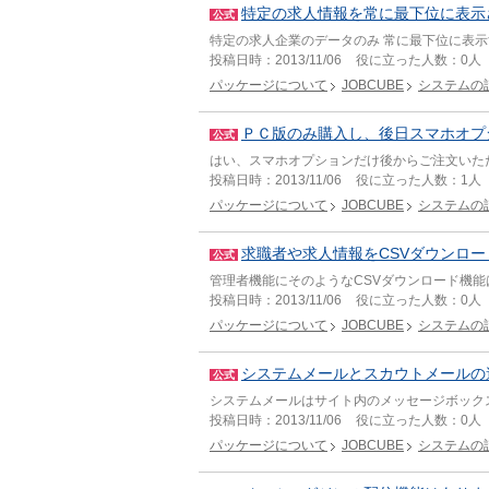
特定の求人情報を常に最下位に表示
公式
特定の求人企業のデータのみ 常に最下位に表
投稿日時：
2013/11/06
役に立った人数：
0人
パッケージについて
JOBCUBE
システムの
ＰＣ版のみ購入し、後日スマホオプ
公式
はい、スマホオプションだけ後からご注文いた
投稿日時：
2013/11/06
役に立った人数：
1人
パッケージについて
JOBCUBE
システムの
求職者や求人情報をCSVダウンロ
公式
管理者機能にそのようなCSVダウンロード機能
投稿日時：
2013/11/06
役に立った人数：
0人
パッケージについて
JOBCUBE
システムの
システムメールとスカウトメールの
公式
システムメールはサイト内のメッセージボックス機能です
投稿日時：
2013/11/06
役に立った人数：
0人
パッケージについて
JOBCUBE
システムの