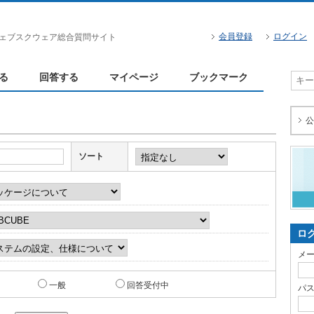
会員登録
ログイン
ェブスクウェア総合質問サイト
る
回答する
マイページ
ブックマーク
公
ソート
ロ
メ
一般
回答受付中
パ