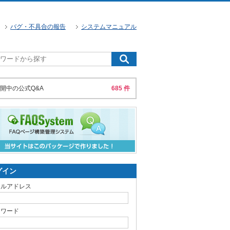
バグ・不具合の報告
システムマニュアル
開中の公式Q&A
685 件
グイン
ールアドレス
スワード