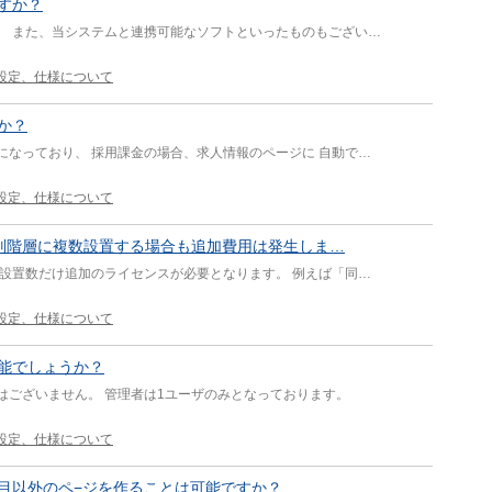
すか？
。 また、当システムと連携可能なソフトといったものもござい…
設定、仕様について
か？
になっており、 採用課金の場合、求人情報のページに 自動で…
設定、仕様について
の別階層に複数設置する場合も追加費用は発生しま…
の設置数だけ追加のライセンスが必要となります。 例えば「同…
設定、仕様について
可能でしょうか？
はございません。 管理者は1ユーザのみとなっております。
設定、仕様について
目以外のペ−ジを作ることは可能ですか？