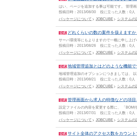
はい、ページを追加する事は可能です。 管理
投稿日時：
2013/08/30
役に立った人数：
0人
パッケージについて
JOBCUBE
システムの
どれくらいの数の案件を扱えますか
公式
サーバ環境等にもよりますので一概に申し上げられ
投稿日時：
2013/08/26
役に立った人数：
0人
パッケージについて
JOBCUBE
システムの
地域管理追加とはどのような機能で
公式
地域管理追加のオプションにつきましては、 
投稿日時：
2013/08/21
役に立った人数：
0人
パッケージについて
JOBCUBE
システムの
管理画面から求人の特徴などの項目
公式
設定ファイルの内容を変更する際に、 「BOM
投稿日時：
2013/07/31
役に立った人数：
0人
パッケージについて
JOBCUBE
システムの
サイト全体のアクセス数をカウント
公式