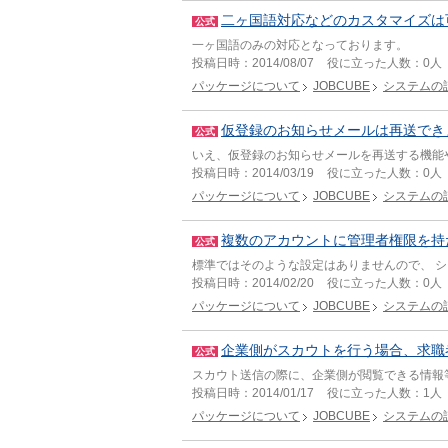
二ヶ国語対応などのカスタマイズは
公式
一ヶ国語のみの対応となっております。
投稿日時：
2014/08/07
役に立った人数：
0人
パッケージについて
JOBCUBE
システムの
仮登録のお知らせメールは再送でき
公式
いえ、仮登録のお知らせメールを再送する機能
投稿日時：
2014/03/19
役に立った人数：
0人
パッケージについて
JOBCUBE
システムの
複数のアカウントに管理者権限を持
公式
標準ではそのような設定はありませんので、 
投稿日時：
2014/02/20
役に立った人数：
0人
パッケージについて
JOBCUBE
システムの
企業側がスカウトを行う場合、求職
公式
スカウト送信の際に、企業側が閲覧できる情報等
投稿日時：
2014/01/17
役に立った人数：
1人
パッケージについて
JOBCUBE
システムの