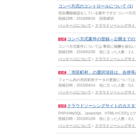
コンペ方式のコントロールについて (1)
現在機能確認をしている最中ですが コンペ方
投稿日時：
2016/08/16
回答締切
パッケージについて
クラウドソーシングサイ
コンペ方式案件の登録～公開までの
公式
コンペ方式案件については 事前に報酬を仮払
投稿日時：
2016/02/26
役に立った人数：
1人
パッケージについて
クラウドソーシングサイ
「市区町村」の選択項目は、合併等
公式
フォーム内の市区町村データの更新については
投稿日時：
2015/04/14
役に立った人数：
0人
パッケージについて
クラウドソーシングサイ
クラウドソーシングサイトのカスタ
公式
PHPやMySQL、javascript、HTMLやC
投稿日時：
2015/01/28
役に立った人数：
0人
パッケージについて
クラウドソーシングサイ