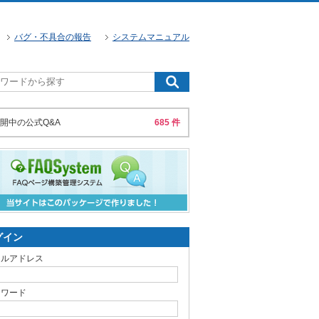
バグ・不具合の報告
システムマニュアル
開中の公式Q&A
685 件
グイン
ールアドレス
スワード