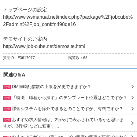
トップページの設定
http://www.wsmanual.net/index.php?package%2Fjobcube%
2Fadmin%2Fjob_conf#n498de16
デモサイトのご案内
http://www.job-cube.net/demosite.html
質問ID：
F3617077
閲覧数：
68
関連Q＆A
DM同時配信数の上限を変更できますか？
公式
「特徴、職種から探す」のテンプレート位置はどこですか？
公式
課金システムを除外できるとのことですが、有料ですか？
公式
おすすめ求人情報は、2行5列で表示されているかと思いま
公式
すが、3行4列などに変更す…
おまかせデザインプランは、どの程度の変更が可能ですか？