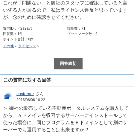
これが「問題ない」と御社のスタッフに確認していると言
い切る人が居るので、私はライセンス違反と思っています
が、念のために確認させてください。
質問ID：
Ff2a9a7c
閲覧数：
71
回答数：
1件
ブックマーク数：
1
ポイント合計：
0pt
その他
＞
ライセンス
＞
この質問に対する回答
customer
さん
2016/06/06 10:22
＞ 御社の販売している不動産ポータルシステムを購入して
から、Ａドメインを収容するサーバーにインストールして
使った場合に、同じプログラムをＢドメインとして別のサ
ーバーでも運用することは出来ますか？