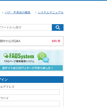
バグ・不具合の報告
システムマニュアル
開中の公式Q&A
685 件
グイン
ールアドレス
スワード