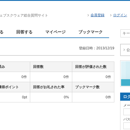
会員登録
ログイン
ェブスクウェア総合質問サイト
る
回答する
マイページ
ブックマーク
登録日時：2013/12/19
公
済み
回答数
回答が評価された数
0件
0件
0件
獲得ポイント
回答がお礼された率
ブックマーク数
ロ
0pt
0%
0件
メ
パ